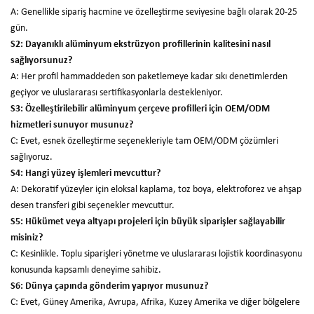
A: Genellikle sipariş hacmine ve özelleştirme seviyesine bağlı olarak 20-25
gün.
S2: Dayanıklı alüminyum ekstrüzyon profillerinin kalitesini nasıl
sağlıyorsunuz?
A: Her profil hammaddeden son paketlemeye kadar sıkı denetimlerden
geçiyor ve uluslararası sertifikasyonlarla destekleniyor.
S3: Özelleştirilebilir alüminyum çerçeve profilleri için OEM/ODM
hizmetleri sunuyor musunuz?
C: Evet, esnek özelleştirme seçenekleriyle tam OEM/ODM çözümleri
sağlıyoruz.
S4: Hangi yüzey işlemleri mevcuttur?
A: Dekoratif yüzeyler için eloksal kaplama, toz boya, elektroforez ve ahşap
desen transferi gibi seçenekler mevcuttur.
S5: Hükümet veya altyapı projeleri için büyük siparişler sağlayabilir
misiniz?
C: Kesinlikle. Toplu siparişleri yönetme ve uluslararası lojistik koordinasyonu
konusunda kapsamlı deneyime sahibiz.
S6: Dünya çapında gönderim yapıyor musunuz?
C: Evet, Güney Amerika, Avrupa, Afrika, Kuzey Amerika ve diğer bölgelere