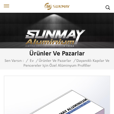
Ürünler Ve Pazarlar
Dayanıklı Kapılar Ve
Sen Varsın :
/
Ev
/
Ürünler Ve Pazarlar
/
Pencereler Için Özel Alüminyum Profiller