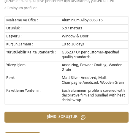
çözümler sunan, kapı ve pencereler için tasarlanmış yüksek kaliteli
alüminyum profiller.
Malzeme Ve Öfke :
Aluminium Alloy 6063 T5
Uzunluk :
5.97 meters
Başvuru :
Window & Door
Kurşun Zamanı :
10 to 30 days
Yürütülebilir Kalite Standardı :
GB5237 Or per customer-specified
quality standards.
Yüzey İşlem :
Anodizing, Powder Coating, Wooden
Grain
Renk :
Matt Silver Anodized, Matt
Champagne Anodized, Wooden Grain
Paketleme Yöntemi :
Each aluminum profile is covered with
decorative film and bundled with heat
shrink wrap.
ŞİMDİ SORUŞTUR