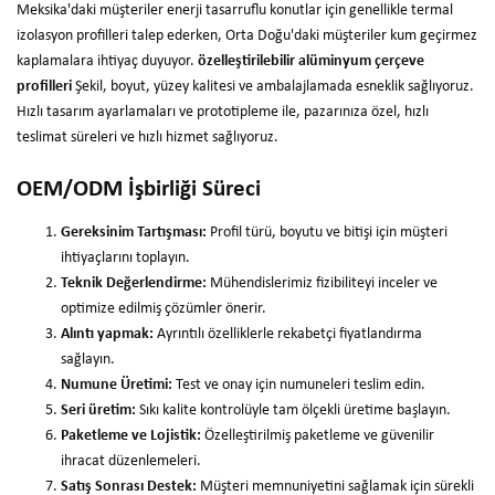
Meksika'daki müşteriler enerji tasarruflu konutlar için genellikle termal
izolasyon profilleri talep ederken, Orta Doğu'daki müşteriler kum geçirmez
kaplamalara ihtiyaç duyuyor.
özelleştirilebilir alüminyum çerçeve
profilleri
Şekil, boyut, yüzey kalitesi ve ambalajlamada esneklik sağlıyoruz.
Hızlı tasarım ayarlamaları ve prototipleme ile, pazarınıza özel, hızlı
teslimat süreleri ve hızlı hizmet sağlıyoruz.
OEM/ODM İşbirliği Süreci
Gereksinim Tartışması:
Profil türü, boyutu ve bitişi için müşteri
ihtiyaçlarını toplayın.
Teknik Değerlendirme:
Mühendislerimiz fizibiliteyi inceler ve
optimize edilmiş çözümler önerir.
Alıntı yapmak:
Ayrıntılı özelliklerle rekabetçi fiyatlandırma
sağlayın.
Numune Üretimi:
Test ve onay için numuneleri teslim edin.
Seri üretim:
Sıkı kalite kontrolüyle tam ölçekli üretime başlayın.
Paketleme ve Lojistik:
Özelleştirilmiş paketleme ve güvenilir
ihracat düzenlemeleri.
Satış Sonrası Destek:
Müşteri memnuniyetini sağlamak için sürekli