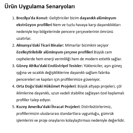
Ürün Uygulama Senaryoları
Brezilya'da Konut:
Geliştiriciler bizim
dayanıklı alüminyum
ekstrüzyon profilleri
Nem ve tuzlu havaya karşı dayanıklılıkları
nedeniyle kıyı bölgelerinde pencere çerçevelerinin ömrünü
uzatırlar.
Almanya'daki Ticari Binalar:
Mimarlar bizimkini seçiyor
özelleştirilebilir alüminyum çerçeve profilleri
Büyük cam
cephelerde hem enerji verimliliği hem de modern estetik sağlar.
Güney Afrika'daki Endüstriyel Tesisler:
Yükleniciler, aşırı güneş
ışığına ve sıcaklık değişikliklerine dayanıklı sağlam fabrika
pencereleri ve kapıları için profillerimize güveniyor.
Orta Doğu'daki Hükümet Projeleri:
Büyük altyapı projeleri, çöl
iklimlerine dayanıklı, uzun vadeli stabilite sağlayan özel kaplamalı
profiller talep ediyor.
Kuzey Amerika'daki İhracat Projeleri:
Distribütörlerimiz,
profillerimizin uluslararası standartlara uygunluğu, gümrük
işlemlerini ve proje onaylarını kolaylaştırması nedeniyle değerlidir.