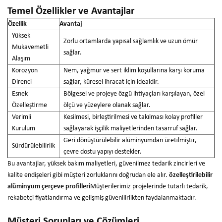
Temel Özellikler ve Avantajlar
Özellik
Avantaj
Yüksek
Zorlu ortamlarda yapısal sağlamlık ve uzun ömür
Mukavemetli
sağlar.
Alaşım
Korozyon
Nem, yağmur ve sert iklim koşullarına karşı koruma
Direnci
sağlar, küresel ihracat için idealdir.
Esnek
Bölgesel ve projeye özgü ihtiyaçları karşılayan, özel
Özelleştirme
ölçü ve yüzeylere olanak sağlar.
Verimli
Kesilmesi, birleştirilmesi ve takılması kolay profiller
Kurulum
sağlayarak işçilik maliyetlerinden tasarruf sağlar.
Geri dönüştürülebilir alüminyumdan üretilmiştir,
Sürdürülebilirlik
çevre dostu yapıyı destekler.
Bu avantajlar, yüksek bakım maliyetleri, güvenilmez tedarik zincirleri ve
kalite endişeleri gibi müşteri zorluklarını doğrudan ele alır.
özelleştirilebilir
alüminyum çerçeve profilleri
Müşterilerimiz projelerinde tutarlı tedarik,
rekabetçi fiyatlandırma ve gelişmiş güvenilirlikten faydalanmaktadır.
Müşteri Sorunları ve Çözümleri