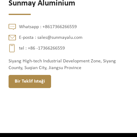
Sunmay Aluminium
Whatsapp :
+8617366266559
E-posta :
sales@sunmayalu.com
tel :
+86 -17366266559
Siyang High-tech Industrial Development Zone, Siyang
County, Suqian City, Jiangsu Province
Bir Teklif Isteği