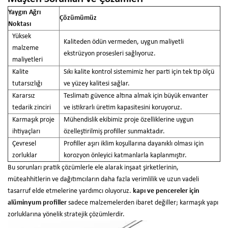
Yaygın Ağrı
Çözümümüz
Noktası
Yüksek
Kaliteden ödün vermeden, uygun maliyetli
malzeme
ekstrüzyon prosesleri sağlıyoruz.
maliyetleri
Kalite
Sıkı kalite kontrol sistemimiz her parti için tek tip ölçü
tutarsızlığı
ve yüzey kalitesi sağlar.
Kararsız
Teslimatı güvence altına almak için büyük envanter
tedarik zinciri
ve istikrarlı üretim kapasitesini koruyoruz.
Karmaşık proje
Mühendislik ekibimiz proje özelliklerine uygun
ihtiyaçları
özelleştirilmiş profiller sunmaktadır.
Çevresel
Profiller aşırı iklim koşullarına dayanıklı olması için
zorluklar
korozyon önleyici katmanlarla kaplanmıştır.
Bu sorunları pratik çözümlerle ele alarak inşaat şirketlerinin,
müteahhitlerin ve dağıtımcıların daha fazla verimlilik ve uzun vadeli
tasarruf elde etmelerine yardımcı oluyoruz.
kapı ve pencereler için
alüminyum profiller
sadece malzemelerden ibaret değiller; karmaşık yapı
zorluklarına yönelik stratejik çözümlerdir.