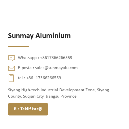
Sunmay Aluminium
Whatsapp :
+8617366266559
E-posta :
sales@sunmayalu.com
tel :
+86 -17366266559
Siyang High-tech Industrial Development Zone, Siyang
County, Suqian City, Jiangsu Province
Bir Teklif Isteği