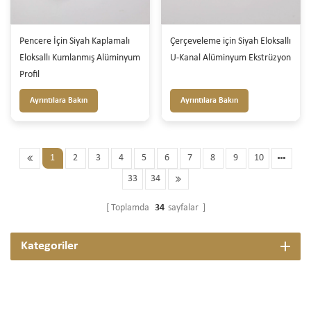
Pencere İçin Siyah Kaplamalı
Çerçeveleme için Siyah Eloksallı
Eloksallı Kumlanmış Alüminyum
U-Kanal Alüminyum Ekstrüzyon
Profil
Ayrıntılara Bakın
Ayrıntılara Bakın
1
2
3
4
5
6
7
8
9
10
33
34
Toplamda
34
sayfalar
Kategoriler