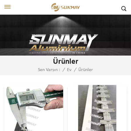
Ürünler
Ürünler
Sen Varsın :
/
Ev
/