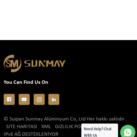
You Can Find Us On
© Suqian Sunmay Alüminyum Co, Ltd Her hakkı saklıdır .
SITE HARITASI
XML
GIZLILIK POLITIKASI
Need Help? Chat
IPv6 AĞ DESTEKLENİYOR
With Us