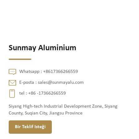
Sunmay Aluminium
Whatsapp :
+8617366266559
E-posta :
sales@sunmayalu.com
tel :
+86 -17366266559
Siyang High-tech Industrial Development Zone, Siyang
County, Suqian City, Jiangsu Province
Bir Teklif Isteği