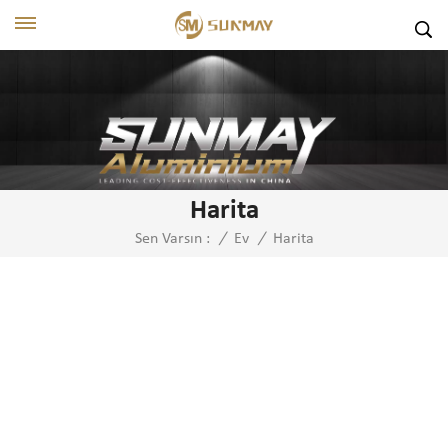
Harita
Harita
Sen Varsın :
/
Ev
/