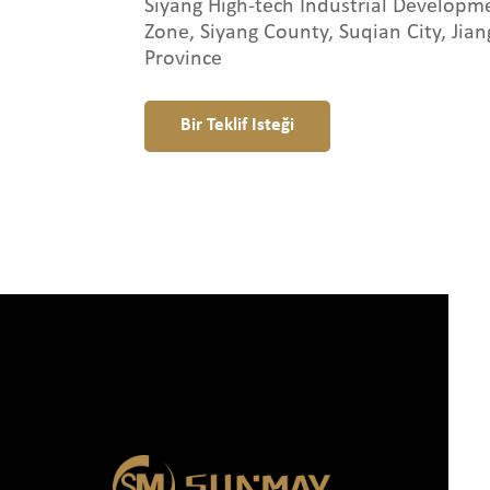
Siyang High-tech Industrial Developm
Zone, Siyang County, Suqian City, Jian
Province
Bir Teklif Isteği