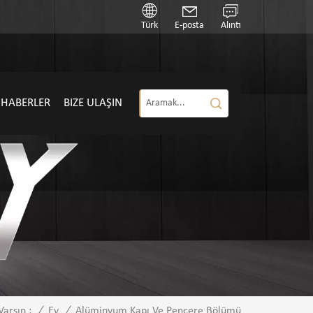
Türk
E-posta
Alıntı
HABERLER
BIZE ULAŞIN
/
Ev
/
Alüminyum Kapı Ve Pencere Bölümü
Varsın :