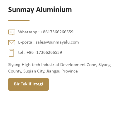
Sunmay Aluminium
Whatsapp :
+8617366266559
E-posta :
sales@sunmayalu.com
tel :
+86 -17366266559
Siyang High-tech Industrial Development Zone, Siyang
County, Suqian City, Jiangsu Province
Bir Teklif Isteği