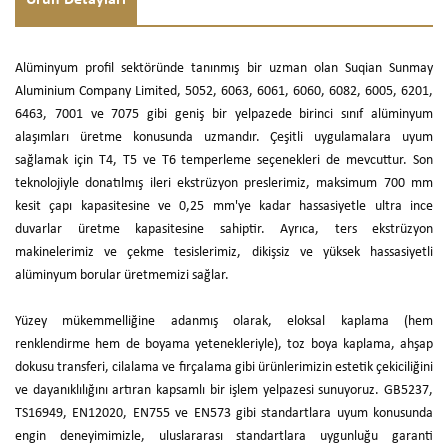
Ürün Detayları
Alüminyum profil sektöründe tanınmış bir uzman olan Suqian Sunmay
Aluminium Company Limited, 5052, 6063, 6061, 6060, 6082, 6005, 6201,
6463, 7001 ve 7075 gibi geniş bir yelpazede birinci sınıf alüminyum
alaşımları üretme konusunda uzmandır. Çeşitli uygulamalara uyum
sağlamak için T4, T5 ve T6 temperleme seçenekleri de mevcuttur. Son
teknolojiyle donatılmış ileri ekstrüzyon preslerimiz, maksimum 700 mm
kesit çapı kapasitesine ve 0,25 mm'ye kadar hassasiyetle ultra ince
duvarlar üretme kapasitesine sahiptir. Ayrıca, ters ekstrüzyon
makinelerimiz ve çekme tesislerimiz, dikişsiz ve yüksek hassasiyetli
alüminyum borular üretmemizi sağlar.
Yüzey mükemmelliğine adanmış olarak, eloksal kaplama (hem
renklendirme hem de boyama yetenekleriyle), toz boya kaplama, ahşap
dokusu transferi, cilalama ve fırçalama gibi ürünlerimizin estetik çekiciliğini
ve dayanıklılığını artıran kapsamlı bir işlem yelpazesi sunuyoruz. GB5237,
TS16949, EN12020, EN755 ve EN573 gibi standartlara uyum konusunda
engin deneyimimizle, uluslararası standartlara uygunluğu garanti