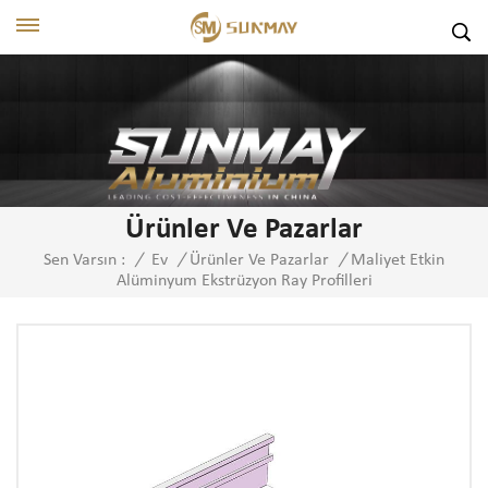
Ürünler Ve Pazarlar
Maliyet Etkin
Sen Varsın :
/
Ev
/
Ürünler Ve Pazarlar
/
Alüminyum Ekstrüzyon Ray Profilleri