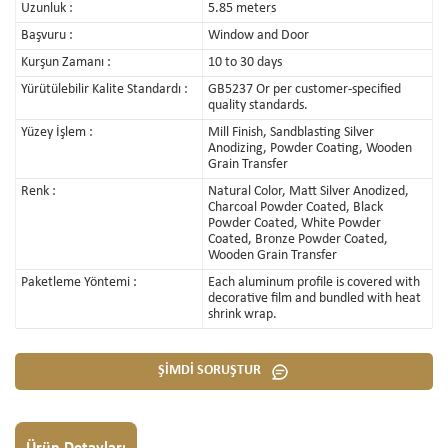
Uzunluk :
5.85 meters
Başvuru :
Window and Door
Kurşun Zamanı :
10 to 30 days
Yürütülebilir Kalite Standardı :
GB5237 Or per customer-specified
quality standards.
Yüzey İşlem :
Mill Finish, Sandblasting Silver
Anodizing, Powder Coating, Wooden
Grain Transfer
Renk :
Natural Color, Matt Silver Anodized,
Charcoal Powder Coated, Black
Powder Coated, White Powder
Coated, Bronze Powder Coated,
Wooden Grain Transfer
Paketleme Yöntemi :
Each aluminum profile is covered with
decorative film and bundled with heat
shrink wrap.
ŞİMDİ SORUŞTUR