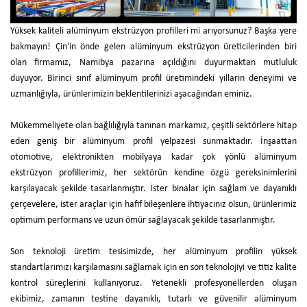
Yüksek kaliteli alüminyum ekstrüzyon profilleri mi arıyorsunuz? Başka yere
bakmayın! Çin'in önde gelen alüminyum ekstrüzyon üreticilerinden biri
olan firmamız, Namibya pazarına açıldığını duyurmaktan mutluluk
duyuyor. Birinci sınıf alüminyum profil üretimindeki yılların deneyimi ve
uzmanlığıyla, ürünlerimizin beklentilerinizi aşacağından eminiz.
Mükemmeliyete olan bağlılığıyla tanınan markamız, çeşitli sektörlere hitap
eden geniş bir alüminyum profil yelpazesi sunmaktadır. İnşaattan
otomotive, elektronikten mobilyaya kadar çok yönlü alüminyum
ekstrüzyon profillerimiz, her sektörün kendine özgü gereksinimlerini
karşılayacak şekilde tasarlanmıştır. İster binalar için sağlam ve dayanıklı
çerçevelere, ister araçlar için hafif bileşenlere ihtiyacınız olsun, ürünlerimiz
optimum performans ve uzun ömür sağlayacak şekilde tasarlanmıştır.
Son teknoloji üretim tesisimizde, her alüminyum profilin yüksek
standartlarımızı karşılamasını sağlamak için en son teknolojiyi ve titiz kalite
kontrol süreçlerini kullanıyoruz. Yetenekli profesyonellerden oluşan
ekibimiz, zamanın testine dayanıklı, tutarlı ve güvenilir alüminyum