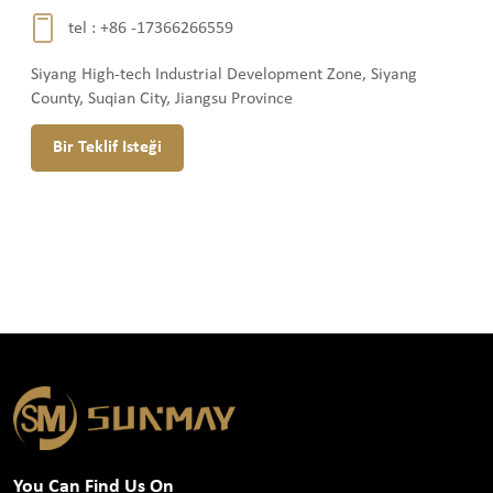
tel :
+86 -17366266559
Siyang High-tech Industrial Development Zone, Siyang
County, Suqian City, Jiangsu Province
Bir Teklif Isteği
You Can Find Us On